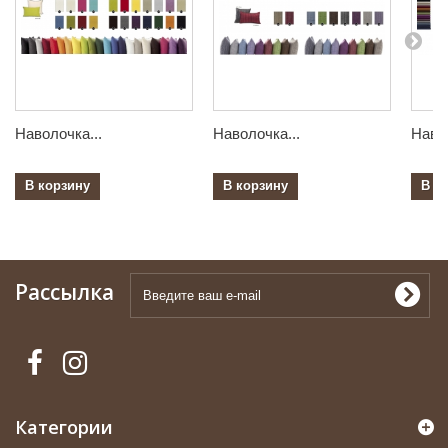
Наволочка...
Наволочка...
Навол
В корзину
В корзину
В к
Рассылка
Категории