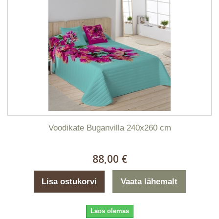
Voodikate Buganvilla 240x260 cm
88,00 €
Lisa ostukorvi
Vaata lähemalt
Laos olemas