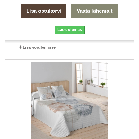
Lisa ostukorvi
Vaata lähemalt
Laos olemas
Lisa võrdlemisse