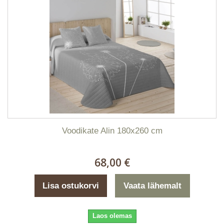
Voodikate Alin 180x260 cm
68,00 €
Lisa ostukorvi
Vaata lähemalt
Laos olemas