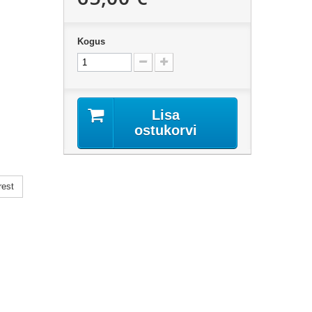
Kogus
Lisa
ostukorvi
rest