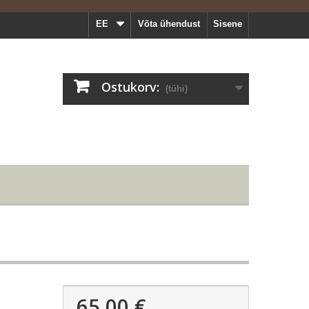
EE
Võta ühendust
Sisene
Ostukorv:
(tühi)
65,00 €