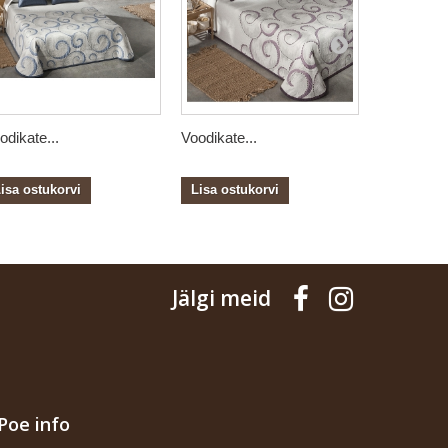
odikate...
Voodikate...
Voodikate.
isa ostukorvi
Lisa ostukorvi
Lisa ostu
Jälgi meid
Poe info