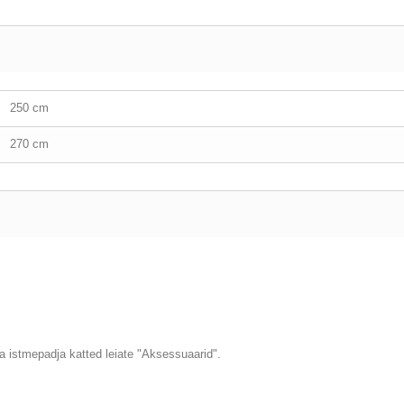
250 cm
270 cm
a istmepadja katted leiate "Aksessuaarid".