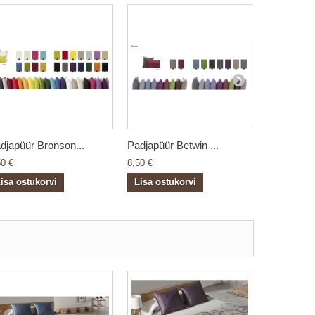
djapüür Bronson...
Padjapüür Betwin ...
Padjapüür 
50 €
8,50 €
8,50 €
isa ostukorvi
Lisa ostukorvi
Lisa ostu