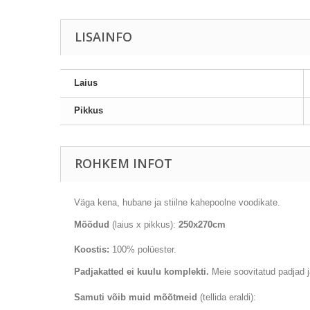
LISAINFO
Laius
Pikkus
ROHKEM INFOT
Väga
kena
, hubane
ja stiilne
kahepoolne
voodikate
.
Mõõdud
(laius x pikkus):
250x270cm
Koostis:
100
% polüester
.
Padjakatted
ei kuulu komplekti.
Meie soovitatud padjad j
Samuti võib muid mõõtmeid
(tellida eraldi):