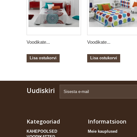
Voodikate...
Voodikate...
Lisa ostukorvi
Lisa ostukorvi
Uudiskiri
Kategooriad
Informatsioon
KAHEPOOLSED
Meie kauplused
VOODIKATTED