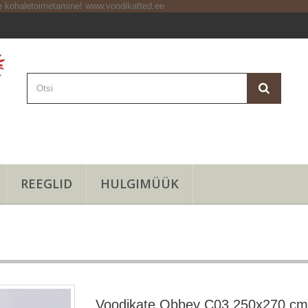
REEGLID
HULGIMÜÜK
Voodikate Obbey C03 250x270 cm