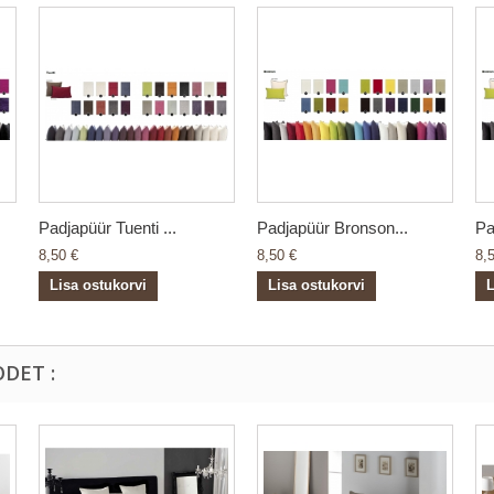
Padjapüür Tuenti ...
Padjapüür Bronson...
Pa
8,50 €
8,50 €
8,
Lisa ostukorvi
Lisa ostukorvi
L
DET :