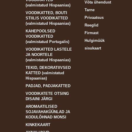
Võta ühendust
(valmistatud Hispaanias)
Tarne
VOODIKATTED, BOUTI
Privaatsus
STIILIS VOODIKATTED
(valmistatud Hispaanias)
Reeglid
KAHEPOOLSED
Firmast
VOODIKATTED
Hulgimüük
(valmistatud Portugalis)
sisukaart
VOODIKATTED LASTELE
JA NOORTELE
(valmistatud Hispaanias)
TEKID, DEKORATIIVSED
KATTED (valmistatud
Hispaanias)
PADJAD, PADJAKATTED
VOODIKATETE OTSING
DISAINI JÄRGI
AROMAATILISED
SOJAVAHAKÜÜNLAD JA
KODULÕHNAD MONSI
KINKEKAART