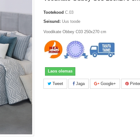
Tootekood
C.03
Seisund:
Uus toode
Voodikate Obbey C03 250x270 cm
Laos olemas
Tweet
Jaga
Google+
Pinte