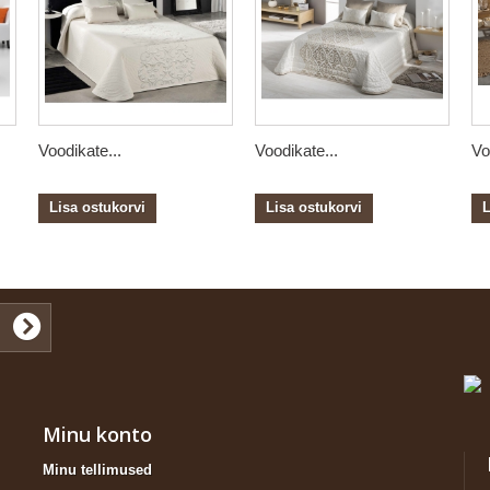
Voodikate...
Voodikate...
Vo
Lisa ostukorvi
Lisa ostukorvi
L
Minu konto
Minu tellimused