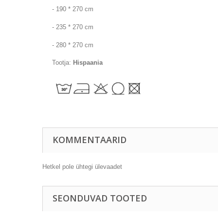
- 190 * 270 cm
- 235 * 270 cm
- 280 * 270 cm
Tootja:
Hispaania
KOMMENTAARID
Hetkel pole ühtegi ülevaadet
SEONDUVAD TOOTED