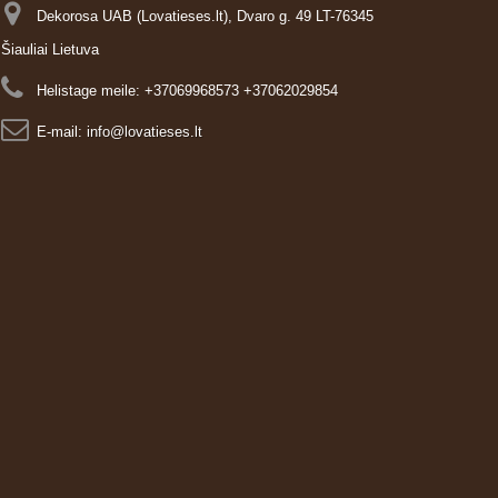
Dekorosa UAB (Lovatieses.lt), Dvaro g. 49 LT-76345
Šiauliai Lietuva
Helistage meile:
+37069968573 +37062029854
E-mail:
info@lovatieses.lt