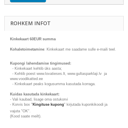
ROHKEM INFOT
Kinkekaart 60EUR summa
Kohaletoimetamine
: Kinkekaart me saadame sulle e-maili teel.
Kupongi lahendamise tingimused:
- Kinkekaart kehtib üks aasta;
- Kehtib poest www.lovatieses.lt, www.gultasparklaji.lv ja
www.voodikatted.ee
- Kinkekaart peaks kogusumma kasutada korraga.
Kuidas kasutada kinkekaart:
- Vali kaubad, lisage oma ostukorvi
- Korvis box "
Kingituse kupong
"
kirjutada
kuponkikoodi ja
vajuta "OK".
(Kood saate meilt).