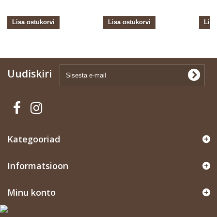
Lisa ostukorvi
Lisa ostukorvi
Lisa
Uudiskiri
Kategooriad
Informatsioon
Minu konto