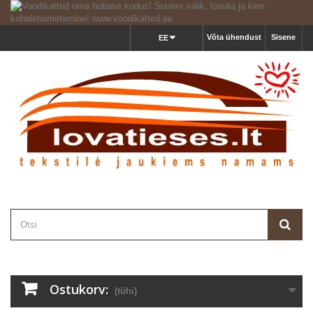
Võta ühendust
Sisene
EE
Ostukorv:
(tühi)