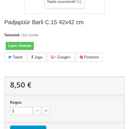
Vaata suuremalt
Padjapüür Barli C.15 42x42 cm
Seisund:
Uus toode
Laos olemas
Tweet
Jaga
Google+
Pinterest
8,50 €
Kogus