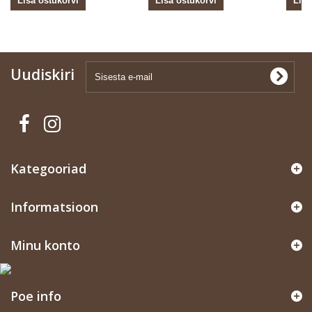
Lisa ostukorvi
Lisa ostukorvi
Lisa
Uudiskiri
Kategooriad
Informatsioon
Minu konto
Poe info