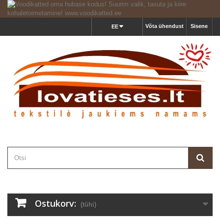
Võta ühendust
Sisene
EE
Ostukorv:
(tühi)