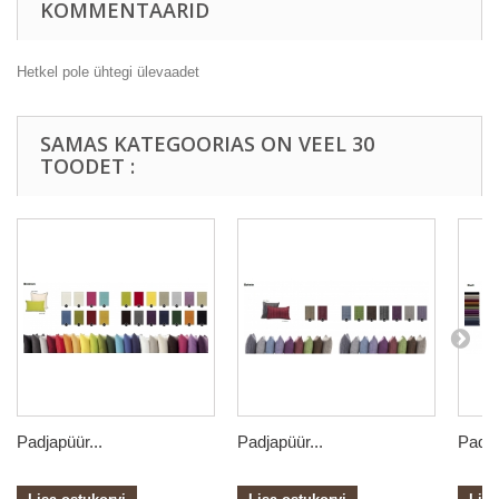
KOMMENTAARID
Hetkel pole ühtegi ülevaadet
SAMAS KATEGOORIAS ON VEEL 30
TOODET :
Padjapüür...
Padjapüür...
Padja