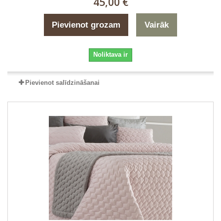
45,00 €
Pievienot grozam
Vairāk
Noliktava ir
Pievienot salīdzināšanai