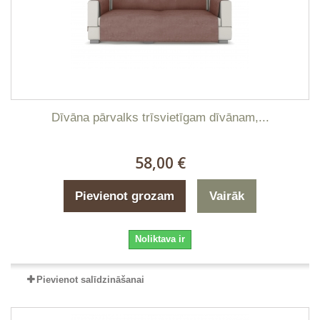
Dīvāna pārvalks trīsvietīgam dīvānam,...
58,00 €
Pievienot grozam
Vairāk
Noliktava ir
Pievienot salīdzināšanai