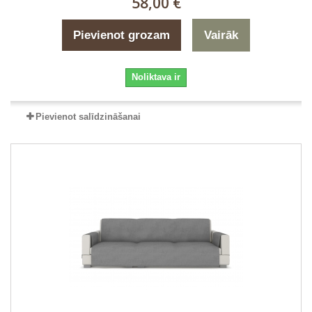
58,00 €
Pievienot grozam
Vairāk
Noliktava ir
Pievienot salīdzināšanai