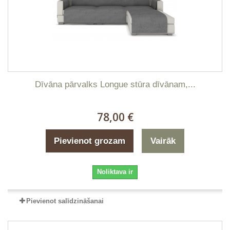
Dīvāna pārvalks Longue stūra dīvānam,...
78,00 €
Pievienot grozam
Vairāk
Noliktava ir
Pievienot salīdzināšanai