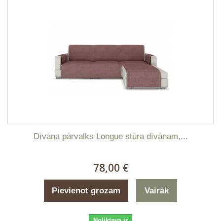
Dīvāna pārvalks Longue stūra dīvānam,...
78,00 €
Pievienot grozam
Vairāk
Noliktava ir