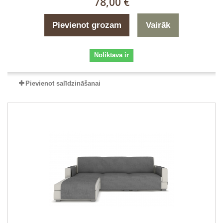
78,00 €
Pievienot grozam
Vairāk
Noliktava ir
Pievienot salīdzināšanai