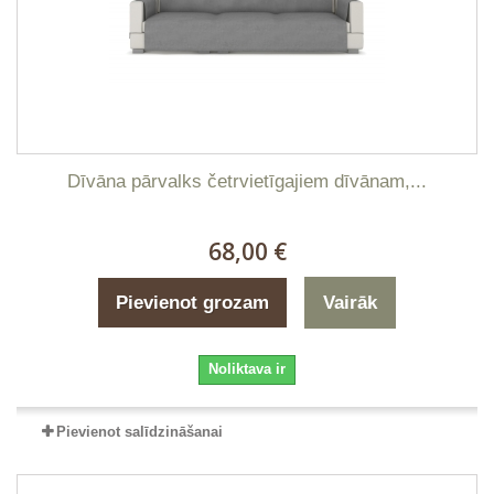
Dīvāna pārvalks četrvietīgajiem dīvānam,...
68,00 €
Pievienot grozam
Vairāk
Noliktava ir
Pievienot salīdzināšanai