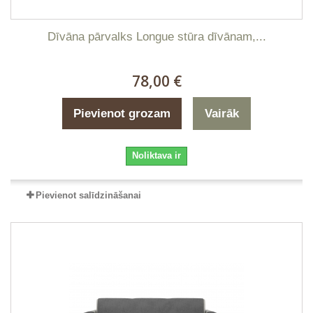
Dīvāna pārvalks Longue stūra dīvānam,...
78,00 €
Pievienot grozam
Vairāk
Noliktava ir
Pievienot salīdzināšanai