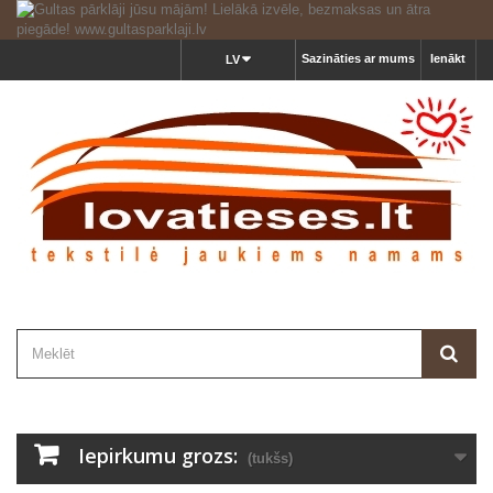
Sazināties ar mums
Ienākt
LV
Iepirkumu grozs:
(tukšs)