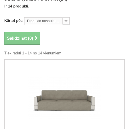
Ir 14 produkti.
Kārtot pēc
Produkta nosaukums: no A līdz Z
Salīdzināt (
0
)
Tiek rādīti 1 - 14 no 14 vienumiem