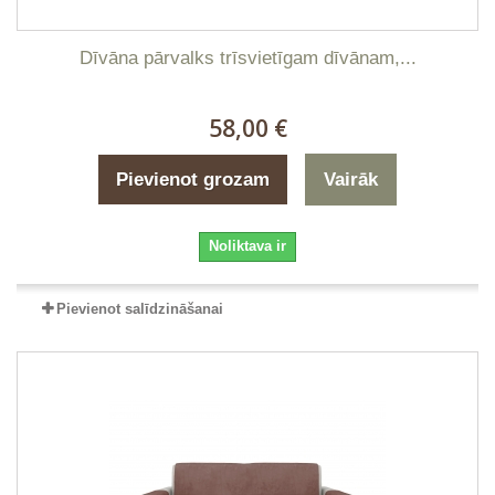
Dīvāna pārvalks trīsvietīgam dīvānam,...
58,00 €
Pievienot grozam
Vairāk
Noliktava ir
Pievienot salīdzināšanai