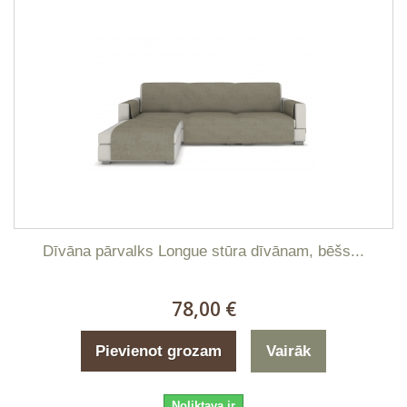
Dīvāna pārvalks Longue stūra dīvānam, bēšs...
78,00 €
Pievienot grozam
Vairāk
Noliktava ir