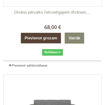
Dīvāna pārvalks četrvietīgajiem dīvānam,...
68,00 €
Pievienot grozam
Vairāk
Noliktava ir
Pievienot salīdzināšanai