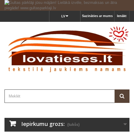
Sazināties ar mums
Ienākt
LV
Iepirkumu grozs:
(tukšs)