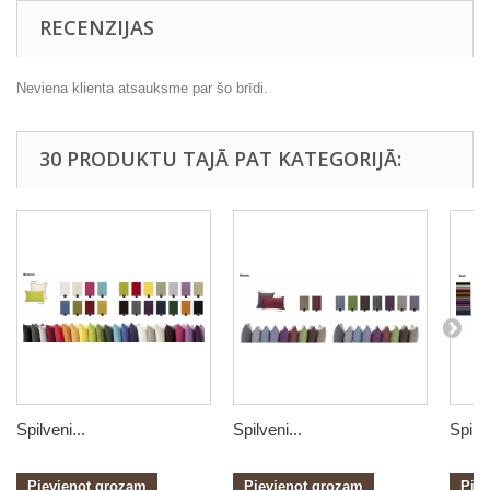
RECENZIJAS
Neviena klienta atsauksme par šo brīdi.
30 PRODUKTU TAJĀ PAT KATEGORIJĀ:
Spilveni...
Spilveni...
Spilve
Pievienot grozam
Pievienot grozam
Pie