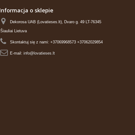
Informacja o sklepie
Dekorosa UAB (Lovatieses.lt), Dvaro g. 49 LT-76345
Šiauliai Lietuva
Skontaktuj się z nami:
+37069968573 +37062029854
E-mail:
info@lovatieses.lt