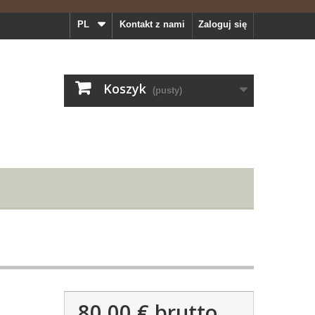
PL
Kontakt z nami
Zaloguj się
Koszyk
(pusty)
80,00 €
brutto