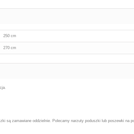
250 cm
270 cm
cja.
szki
są zamawiane oddzielnie. Polecamy narzuty poduszki lub
poszewki na p