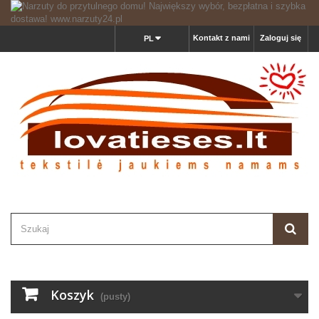
Kontakt z nami
Zaloguj się
PL
Koszyk
(pusty)