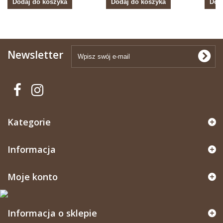
Dodaj do koszyka
Dodaj do koszyka
Dod
Newsletter
Kategorie
Informacja
Moje konto
Informacja o sklepie