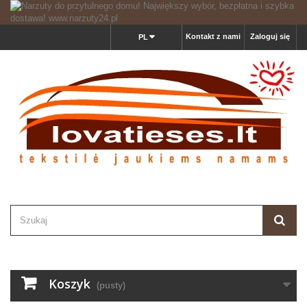
Kontakt z nami
Zaloguj się
PL
Koszyk
(pusty)