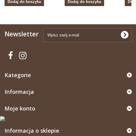
Dodaj do koszyka
Dodaj do koszyka
Dod
Newsletter
Kategorie
Informacja
Moje konto
Informacja o sklepie