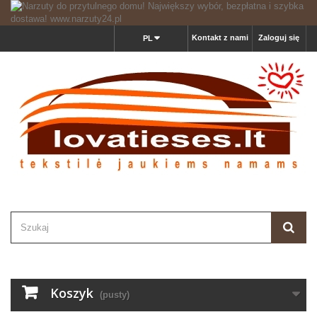
Kontakt z nami
Zaloguj się
PL
Koszyk
(pusty)