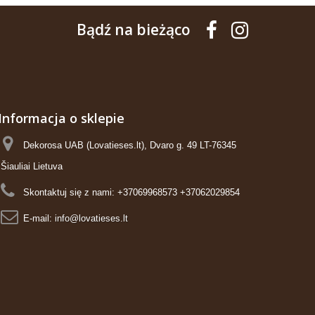
Bądź na bieżąco
Informacja o sklepie
Dekorosa UAB (Lovatieses.lt), Dvaro g. 49 LT-76345
Šiauliai Lietuva
Skontaktuj się z nami:
+37069968573 +37062029854
E-mail:
info@lovatieses.lt