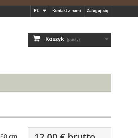
PL
Kontakt z nami
Zaloguj się
Koszyk
(pusty)
12,00 €
brutto
x60 cm