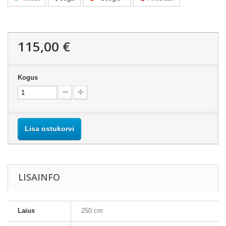
115,00 €
Kogus
Lisa ostukorvi
LISAINFO
Laius
250 cm