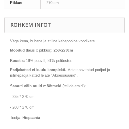
Pikkus
270 cm
ROHKEM INFOT
Väga
kena
, hubane
ja stiilne
kahepoolne
voodikate
.
Mõõdud
(laius x pikkus):
250x270cm
Koostis:
19
% puuvill,
81
% polüester
.
Padjakatted
ei kuulu komplekti.
Meie soovitatud padjad ja
istmepadja katted leiate "Aksessuaarid".
Samuti võib muid mõõtmeid
(tellida eraldi):
- 235 * 270 cm
- 280 * 270 cm
Tootja:
Hispaania