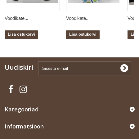
Voodikate...
Voodikate...
Voodi
Lisa ostukorvi
Lisa ostukorvi
Lisa
Uudiskiri
Kategooriad
Informatsioon