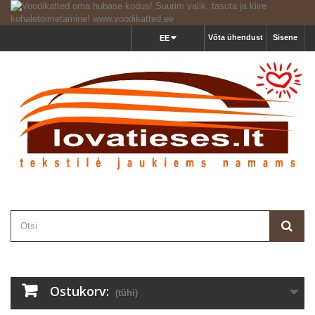
Võta ühendust
Sisene
EE
Ostukorv:
(tühi)