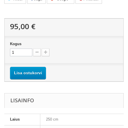
95,00 €
Kogus
Lisa ostukorvi
LISAINFO
Laius
250 cm