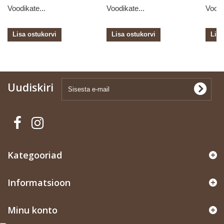
Voodikate...
Voodikate...
Voodi
Lisa ostukorvi
Lisa ostukorvi
Lisa
Uudiskiri
Kategooriad
Informatsioon
Minu konto