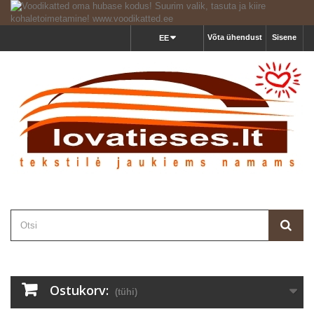
Võta ühendust
Sisene
EE
Ostukorv:
(tühi)