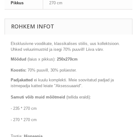
Pikkus
270 cm
ROHKEM INFOT
Eksklusiivne voodikate, klassikalises stiilis, uus kollektsioon.
Uhked veluurimustrid ja isegi 70% puuvill!
Liiva värv.
Mõõdud
(laius x pikkus):
250x270cm
Koostis:
7
0
% puuvill, 3
0
% polüester.
Padjakatted
ei kuulu komplekti. Meie soovitatud padjad ja
istmepadja katted leiate "Aksessuaarid".
Samuti võib muid mõõtmeid
(tellida eraldi):
- 235 * 270 cm
- 270 * 270 cm
Tootja:
Hispaania