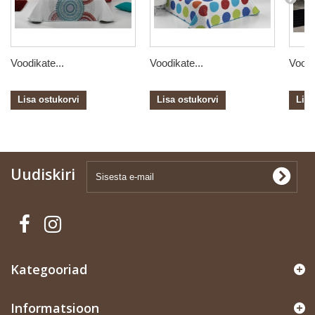
Voodikate...
Voodikate...
Voodi
Lisa ostukorvi
Lisa ostukorvi
Lisa
Uudiskiri
Kategooriad
Informatsioon