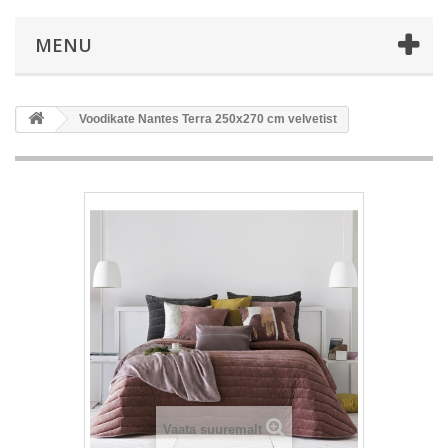
MENU
Voodikate Nantes Terra 250x270 cm velvetist
Vaata suuremalt