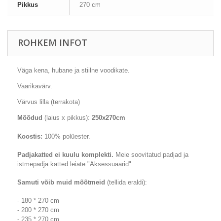
Pikkus
270 cm
ROHKEM INFOT
Väga
kena
, hubane
ja stiilne
voodikate
.
Vaarikavärv.
Värvus lilla (terrakota)
Mõõdud
(laius x pikkus):
250x270cm
Koostis:
100
% polüester
.
Padjakatted
ei kuulu komplekti.
Meie soovitatud padjad ja
istmepadja katted leiate "Aksessuaarid".
Samuti võib muid mõõtmeid
(tellida eraldi):
- 180 * 270 cm
- 200 * 270 cm
- 235 * 270 cm