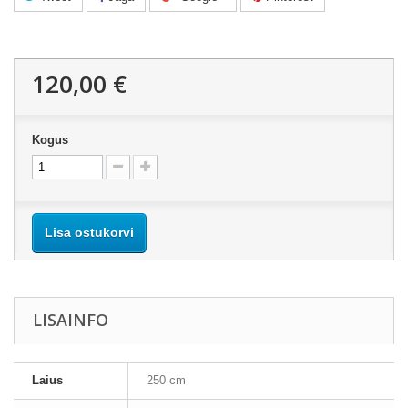
120,00 €
Kogus
Lisa ostukorvi
LISAINFO
Laius
250 cm