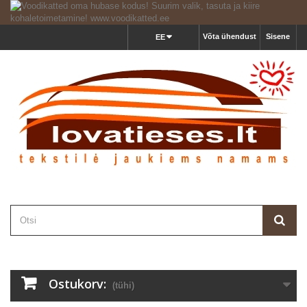
Võta ühendust
Sisene
EE
Ostukorv:
(tühi)