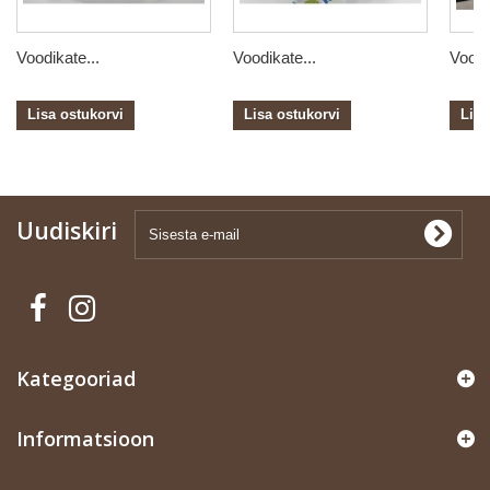
Voodikate...
Voodikate...
Voodi
Lisa ostukorvi
Lisa ostukorvi
Lisa
Uudiskiri
Kategooriad
Informatsioon