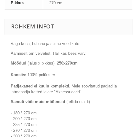
Pikkus
270 cm
ROHKEM INFOT
Väga
kena
, hubane
ja stiilne
voodikate
.
Äärmiselt õrn velvetist. Hallikas beež värv.
Mõõdud
(laius x pikkus):
250x270cm
Koostis:
100
% polüester
.
Padjakatted
ei kuulu komplekti.
Meie soovitatud padjad ja
istmepadja katted leiate "Aksessuaarid".
Samuti võib muid mõõtmeid
(tellida eraldi):
- 180 * 270 cm
- 200 * 270 cm
- 235 * 270 cm
- 270 * 270 cm
- 300 * 270 cm