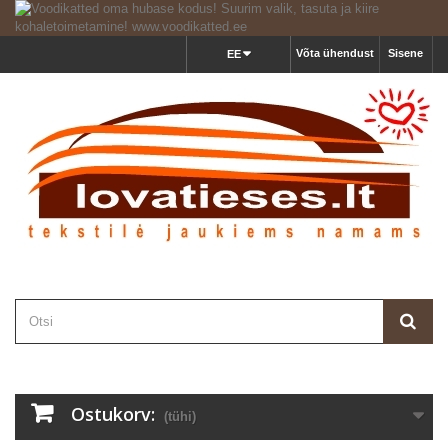
Võta ühendust
Sisene
EE
Ostukorv:
(tühi)