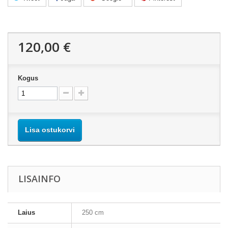
120,00 €
Kogus
Lisa ostukorvi
LISAINFO
Laius
250 cm