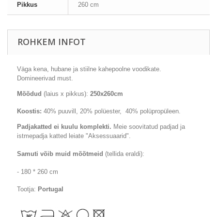
Pikkus
260 cm
ROHKEM INFOT
Väga
kena
, hubane
ja stiilne
kahepoolne
voodikate
.
Domineerivad
must
.
Mõõdud
(laius x pikkus):
250x260cm
Koostis:
40
% puuvill, 2
0
% polüester, 40% p
olüpropüleen.
Padjakatted
ei kuulu komplekti.
Meie soovitatud padjad ja
istmepadja katted leiate "Aksessuaarid".
Samuti võib muid mõõtmeid
(tellida eraldi):
- 180 * 260 cm
Tootja:
Portugal