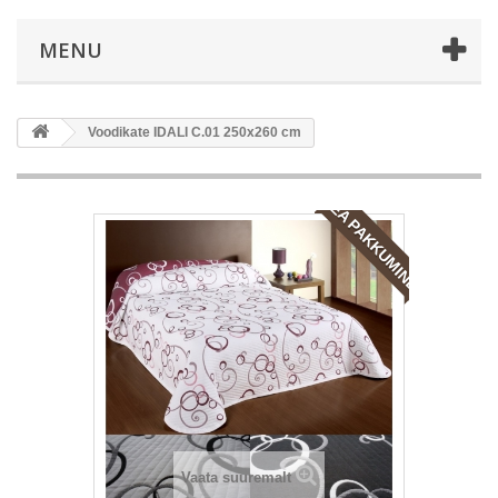
MENU
Voodikate IDALI C.01 250x260 cm
HEA PAKKUMINE!
Vaata suuremalt