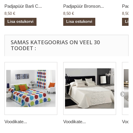
Padjapüür Barli C...
Padjapüür Bronson...
Padja
8,50 €
8,50 €
8,50 €
Lisa ostukorvi
Lisa ostukorvi
Lisa
SAMAS KATEGOORIAS ON VEEL 30
TOODET :
Voodikate...
Voodikate...
Voodi