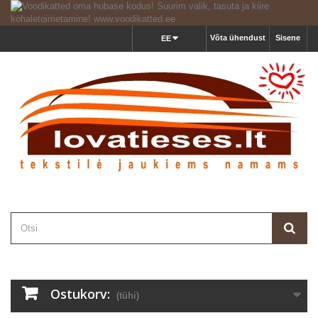
Võta ühendust
Sisene
EE
Ostukorv:
(tühi)