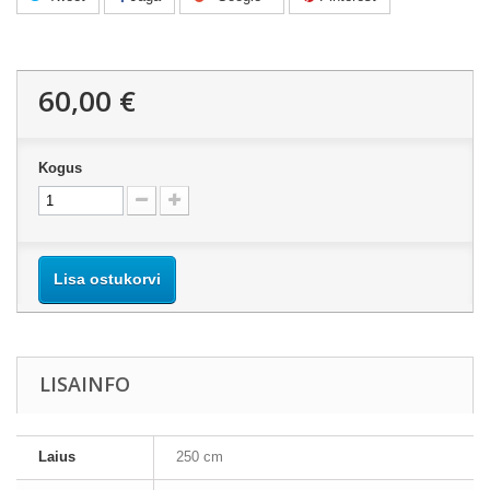
60,00 €
Kogus
Lisa ostukorvi
LISAINFO
Laius
250 cm