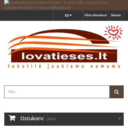
Võta ühendust
Sisene
EE
Ostukorv:
(tühi)