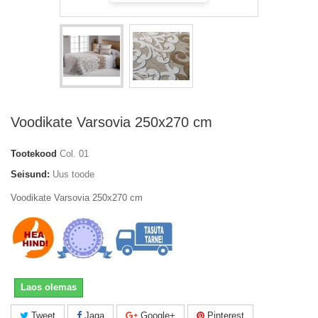
Voodikate Varsovia 250x270 cm
Tootekood
Col. 01
Seisund:
Uus toode
Voodikate Varsovia 250x270 cm
Laos olemas
Tweet
Jaga
Google+
Pinterest