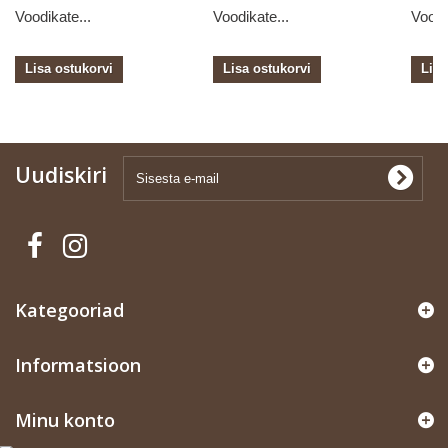
Voodikate...
Voodikate...
Voodi
Lisa ostukorvi
Lisa ostukorvi
Lisa
Uudiskiri
Kategooriad
Informatsioon
Minu konto