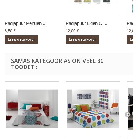
Padjapüür Pehuen ...
Padjapüür Eden C....
Padja
8,50 €
12,00 €
12,00 
Lisa ostukorvi
Lisa ostukorvi
Lisa
SAMAS KATEGOORIAS ON VEEL 30
TOODET :