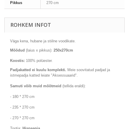
Pikkus
270 cm
ROHKEM INFOT
Väga
kena
, hubane
ja stiilne
voodikate
.
Mõõdud
(laius x pikkus):
250x270cm
Koostis:
100
% polüester
.
Padjakatted
ei kuulu komplekti.
Meie soovitatud padjad ja
istmepadja katted leiate "Aksessuaarid".
Samuti võib muid mõõtmeid
(tellida eraldi):
- 180 * 270 cm
- 235 * 270 cm
- 270 * 270 cm
Tootja:
Hispaania