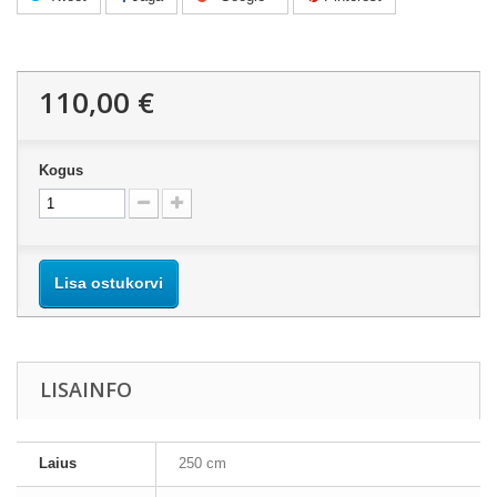
110,00 €
Kogus
Lisa ostukorvi
LISAINFO
Laius
250 cm