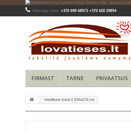
Helistage meile:
+370 699 68573 +370 620 29854
FIRMAST
TARNE
PRIVAATSUS
Voodikate Amal 2 250x270 cm