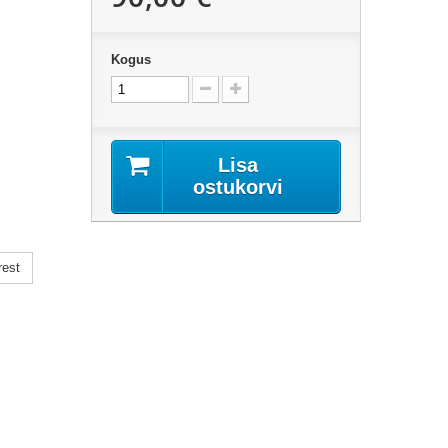
Kogus
Lisa
ostukorvi
rest