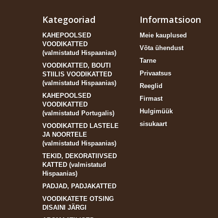
Kategooriad
Informatsioon
KAHEPOOLSED
Meie kauplused
VOODIKATTED
Võta ühendust
(valmistatud Hispaanias)
Tarne
VOODIKATTED, BOUTI
Privaatsus
STIILIS VOODIKATTED
(valmistatud Hispaanias)
Reeglid
KAHEPOOLSED
Firmast
VOODIKATTED
Hulgimüük
(valmistatud Portugalis)
sisukaart
VOODIKATTED LASTELE
JA NOORTELE
(valmistatud Hispaanias)
TEKID, DEKORATIIVSED
KATTED (valmistatud
Hispaanias)
PADJAD, PADJAKATTED
VOODIKATETE OTSING
DISAINI JÄRGI