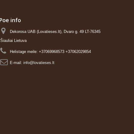
Poe info
Dekorosa UAB (Lovatieses.lt), Dvaro g. 49 LT-76345
Šiauliai Lietuva
Helistage meile:
+37069968573 +37062029854
E-mail:
info@lovatieses.lt