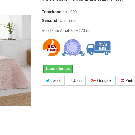
Tootekood
col. 020
Seisund:
Uus toode
Voodikate Amal 250x270 cm
Laos olemas
Tweet
Jaga
Google+
Pinte