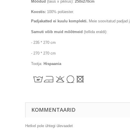
Mõõdud
(laius x pikkus):
250x270cm
Koostis:
100% polüester.
Padjakatted
ei kuulu komplekti.
Meie soovitatud padjad j
Samuti võib muid mõõtmeid
(tellida eraldi):
- 235 * 270 cm
- 270 * 270 cm
Tootja:
Hispaania
KOMMENTAARID
Hetkel pole ühtegi ülevaadet