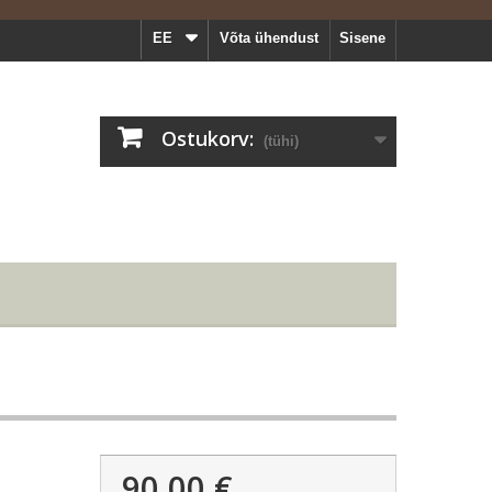
EE
Võta ühendust
Sisene
Ostukorv:
(tühi)
90,00 €