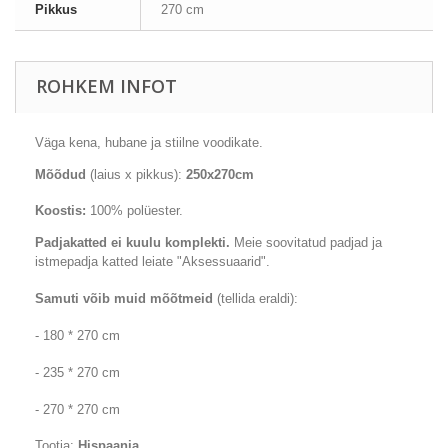
Pikkus
270 cm
ROHKEM INFOT
Väga
kena
, hubane
ja stiilne
voodikate
.
Mõõdud
(laius x pikkus):
250x270cm
Koostis:
100
% polüester
.
Padjakatted
ei kuulu komplekti.
Meie soovitatud padjad ja
istmepadja katted leiate "Aksessuaarid".
Samuti võib muid mõõtmeid
(tellida eraldi):
- 180 * 270 cm
- 235 * 270 cm
- 270 * 270 cm
Tootja:
Hispaania