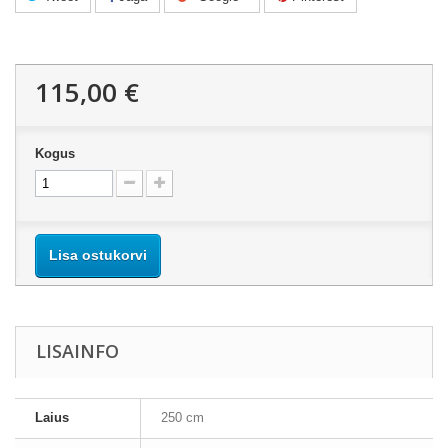
115,00 €
Kogus
Lisa ostukorvi
LISAINFO
Laius
250 cm