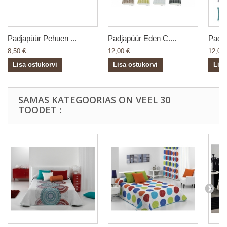
Padjapüür Pehuen ...
Padjapüür Eden C....
Padja
8,50 €
12,00 €
12,00 
Lisa ostukorvi
Lisa ostukorvi
Lisa
SAMAS KATEGOORIAS ON VEEL 30
TOODET :