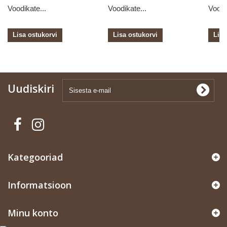
Voodikate...
Voodikate...
Voodi
Lisa ostukorvi
Lisa ostukorvi
Lisa
Uudiskiri
Kategooriad
Informatsioon
Minu konto