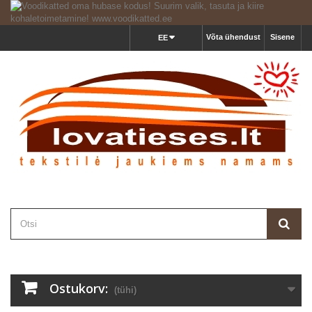
Võta ühendust
Sisene
EE
Ostukorv:
(tühi)