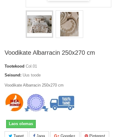
Voodikate Albarracin 250x270 cm
Tootekood
Col.01
Seisund:
Uus toode
Voodikate Albarracin 250x270 cm
Laos olemas
Tweet
Jaga
Google+
Pinterest