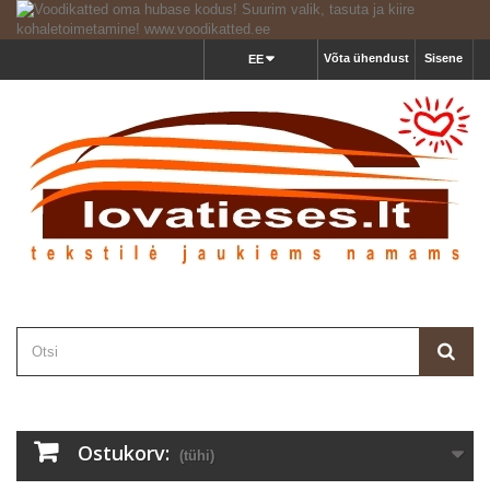
Võta ühendust
Sisene
EE
Ostukorv:
(tühi)