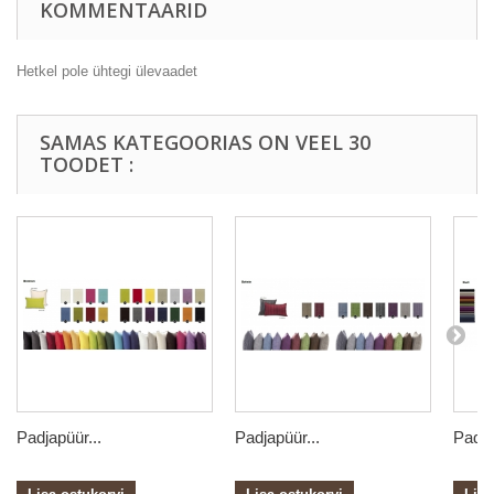
KOMMENTAARID
Hetkel pole ühtegi ülevaadet
SAMAS KATEGOORIAS ON VEEL 30
TOODET :
Padjapüür...
Padjapüür...
Padja