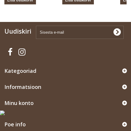
Lisa ostukorvi
Lisa ostukorvi
Lisa
Uudiskiri
Kategooriad
Informatsioon
Minu konto
Poe info