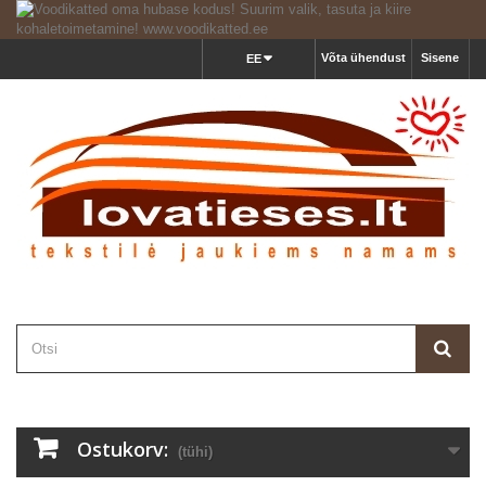
Võta ühendust
Sisene
EE
Ostukorv:
(tühi)