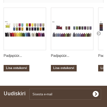
Padjapüür...
Padjapüür...
Padja
Lisa ostukorvi
Lisa ostukorvi
Lisa
Uudiskiri