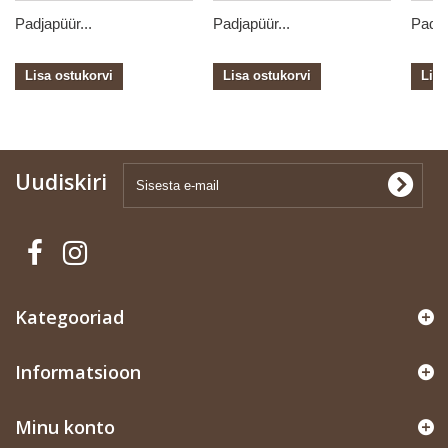
Padjapüür...
Padjapüür...
Padja
Lisa ostukorvi
Lisa ostukorvi
Lisa
Uudiskiri
Kategooriad
Informatsioon
Minu konto