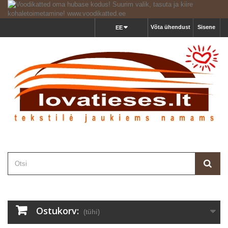
Võta ühendust
Sisene
EE
Ostukorv:
(tühi)