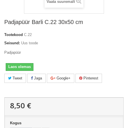
Vaata suuremalt
Padjapüür Barli C.22 30x50 cm
Tootekood
C.22
Seisund:
Uus toode
Padjapüür
Laos olemas
Tweet
Jaga
Google+
Pinterest
8,50 €
Kogus