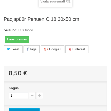
Vaata suuremalt
Padjapüür Pehuen C.18 30x50 cm
Seisund:
Uus toode
Laos olemas
Tweet
Jaga
Google+
Pinterest
8,50 €
Kogus