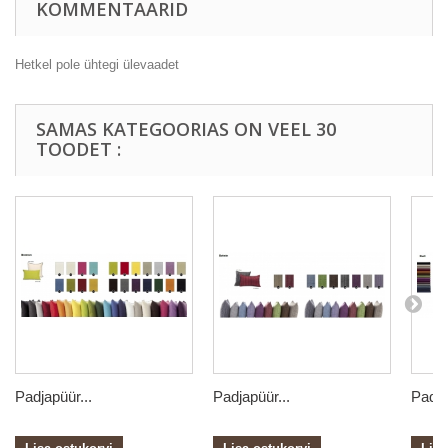
KOMMENTAARID
Hetkel pole ühtegi ülevaadet
SAMAS KATEGOORIAS ON VEEL 30
TOODET :
Padjapüür...
Padjapüür...
Padja