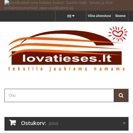
Võta ühendust
Sisene
EE
Ostukorv:
(tühi)