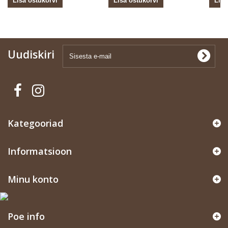
Lisa ostukorvi
Lisa ostukorvi
Lisa
Uudiskiri
Kategooriad
Informatsioon
Minu konto
Poe info