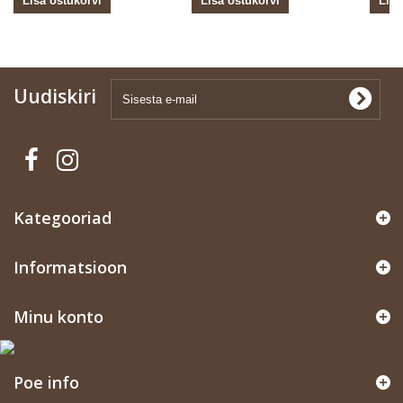
Lisa ostukorvi
Lisa ostukorvi
Lisa
Uudiskiri
Kategooriad
Informatsioon
Minu konto
Poe info