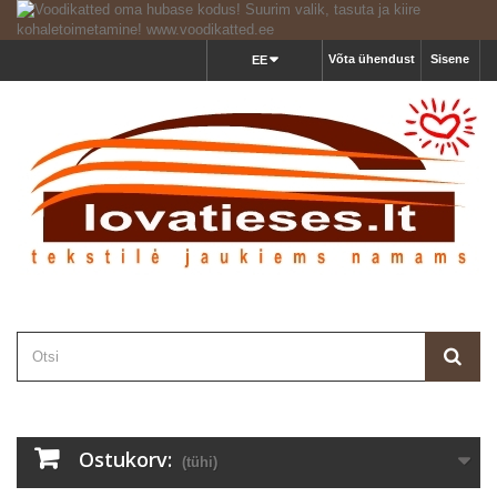
Võta ühendust
Sisene
EE
Ostukorv:
(tühi)