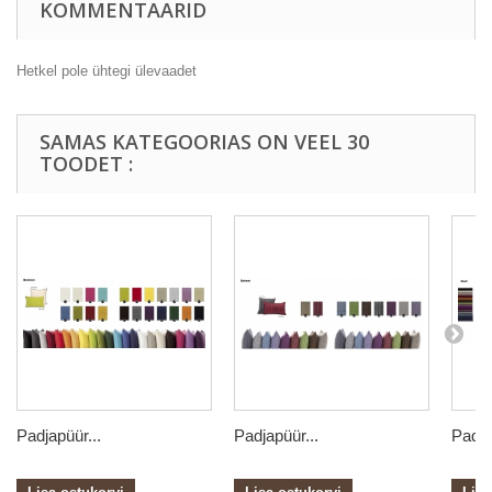
KOMMENTAARID
Hetkel pole ühtegi ülevaadet
SAMAS KATEGOORIAS ON VEEL 30
TOODET :
Padjapüür...
Padjapüür...
Padja