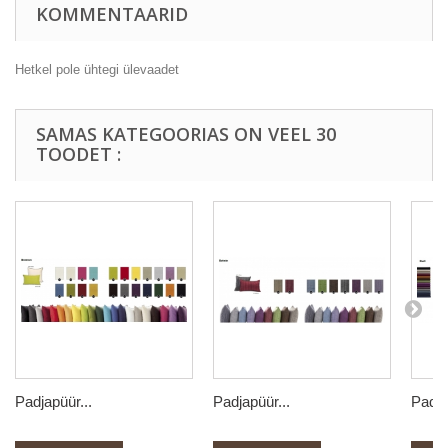
KOMMENTAARID
Hetkel pole ühtegi ülevaadet
SAMAS KATEGOORIAS ON VEEL 30
TOODET :
Padjapüür...
Padjapüür...
Padja