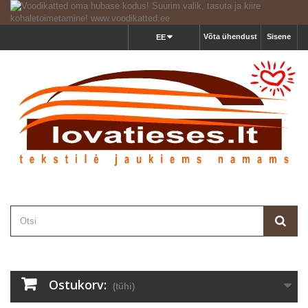
Võta ühendust
Sisene
EE
Ostukorv:
(tühi)