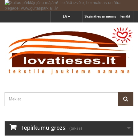
Sazināties ar mums
Ienākt
LV
Iepirkumu grozs:
(tukšs)