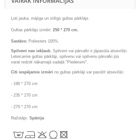
VAIRĀK INFORMĀCIJAS
Ļoti
jauka
,
mājīga un
stilīgs
gultas
pārklājs
.
Gultas pārklājs izmēri:
250 * 270 cm.
Sastāvs:
Poliesters 100%.
Spilveni nav iekļauti.
Spilveni vai pārvalki ir jāpasūta atsevišķi.
Leteicamie gultas pārklāji, spilvenu vai spilvenu pārvalki jūs
varat redzēt nākamajā sadaļā "Piederumi".
Citi iespējamie izmēri
no gultas pārklāji var pasūtīt atsevišķi:
- 190 * 270 cm
- 235 * 270 cm
- 270 * 270 cm
Ražotājs:
Spānija