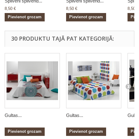
Spilveni spilvend...
Spilveni spilvend...
Spilve
8,50 €
8,50 €
8,50 €
Pievienot grozam
Pievienot grozam
Pie
30 PRODUKTU TAJĀ PAT KATEGORIJĀ:
Gultas...
Gultas...
Gultas
Pievienot grozam
Pievienot grozam
Pie