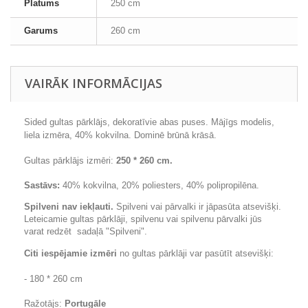
Platums
250 cm
Garums
260 cm
VAIRĀK INFORMĀCIJAS
Sided gultas pārklājs, dekoratīvie abas puses. Mājīgs modelis,
liela izmēra, 40% kokvilna.
Dominē brūnā krāsā.
Gultas pārklājs izmēri:
250 * 260 cm.
Sastāvs:
40% kokvilna, 20% poliesters, 40% polipropilēna.
Spilveni nav iekļauti.
Spilveni vai pārvalki ir jāpasūta atsevišķi.
Leteicamie gultas pārklāji, spilvenu vai spilvenu pārvalki jūs
varat redzēt sadaļā "Spilveni".
Citi iespējamie izmēri
no gultas pārklāji var pasūtīt atsevišķi:
- 180 * 260 cm
Ražotājs:
Portugāle