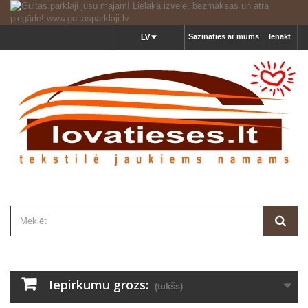
Sazināties ar mums
Ienākt
LV
Iepirkumu grozs:
(tukšs)