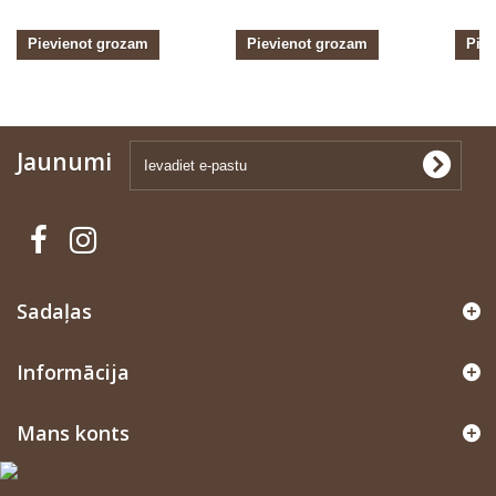
Pievienot grozam
Pievienot grozam
Pie
Jaunumi
Sadaļas
Informācija
Mans konts