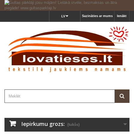
Sazināties ar mums
Ienākt
LV
Iepirkumu grozs:
(tukšs)