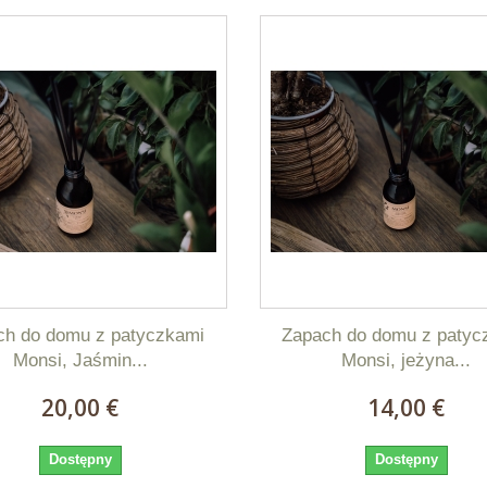
ch do domu z patyczkami
Zapach do domu z patyc
Monsi, Jaśmin...
Monsi, jeżyna...
20,00 €
14,00 €
Dostępny
Dostępny