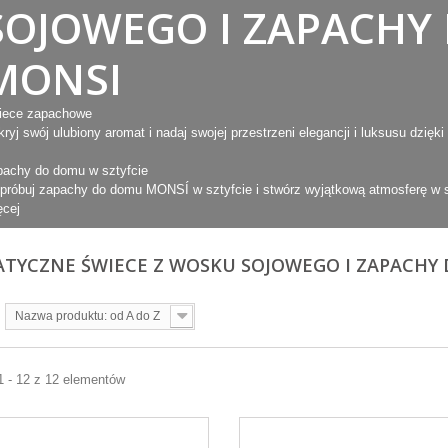
SOJOWEGO I ZAPACHY
MONSI
iece zapachowe
ryj swój ulubiony aromat i nadaj swojej przestrzeni elegancji i luksusu d
pachy do domu w sztyfcie
próbuj zapachy do domu MONSÍ w sztyfcie i stwórz wyjątkową atmosferę w
ęcej
TYCZNE ŚWIECE Z WOSKU SOJOWEGO I ZAPACHY
Nazwa produktu: od A do Z
1 - 12 z 12 elementów