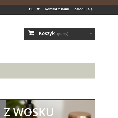
PL
Kontakt z nami
Zaloguj się
Koszyk
(pusty)
 Z WOSKU