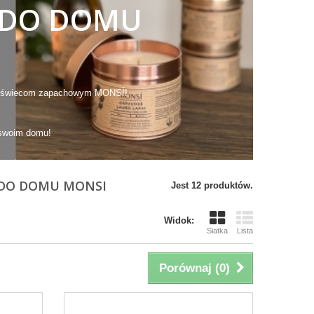
 DO DOMU
zięki świecom zapachowym MONSÍ!
 swoim domu!
 DO DOMU MONSI
Jest 12 produktów.
Widok:
Siatka
Lista
Porównaj (
0
)