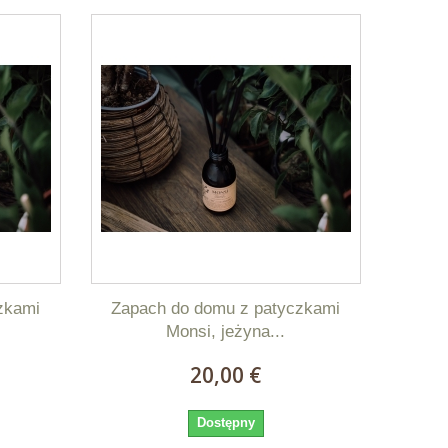
zkami
Zapach do domu z patyczkami
Monsi, jeżyna...
20,00 €
Dostępny