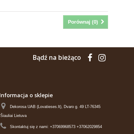
Porównaj (
0
)
Bądź na bieżąco
Informacja o sklepie
Dekorosa UAB (Lovatieses.lt), Dvaro g. 49 LT-76345
Šiauliai Lietuva
Skontaktuj się z nami:
+37069968573 +37062029854