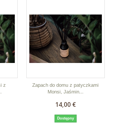
i z
Zapach do domu z patyczkami
.
Monsi, Jaśmin...
14,00 €
Dostępny