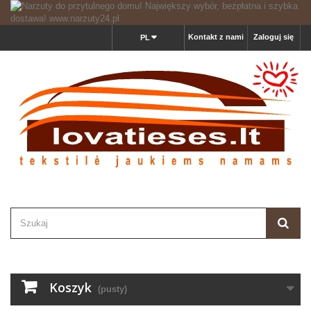
Kontakt z nami
Zaloguj się
PL
Koszyk
(pusty)