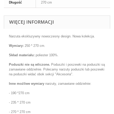
Długość
270 cm
WIĘCEJ INFORMACJI
Narzuta ekskluzywny nowoczesny design. Nowa kolekcja.
Wymiary
:
25
0 * 270 cm
.
Skład materiału:
poliester 100%.
Poduszki nie są wliczone.
Poduszki i
poszewki na poduszki
są
zamawiane oddzielnie. Polecamy narzuty poduszki lub
poszewki
na poduszki
widać obok sekcji "Akcesoria".
Inne możliwe wymiary
narzuty, zamawiane oddzielnie:
- 190 *270 cm
- 235 * 270 cm
- 270 * 270 cm