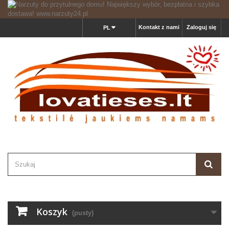
Kontakt z nami
Zaloguj się
PL
Koszyk
(pusty)