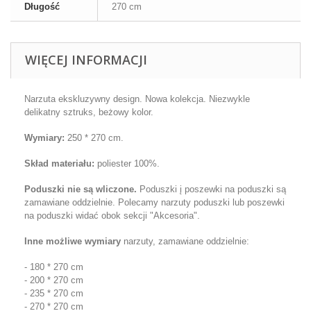
Długość
270 cm
WIĘCEJ INFORMACJI
Narzuta ekskluzywny design. Nowa kolekcja.
Niezwykle
delikatny sztruks, beżowy kolor.
Wymiary
:
25
0 * 270 cm
.
Skład materiału:
poliester 100%.
Poduszki nie są wliczone.
Poduszki į poszewki na poduszki są
zamawiane oddzielnie. Polecamy narzuty poduszki lub poszewki
na poduszki widać obok sekcji "Akcesoria".
Inne możliwe wymiary
narzuty, zamawiane oddzielnie:
- 180 * 270 cm
- 200 * 270 cm
- 235 * 270 cm
- 270 * 270 cm