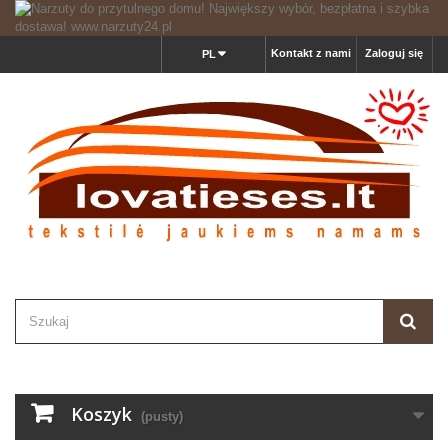
Kontakt z nami
Zaloguj się
PL
Koszyk
(pusty)