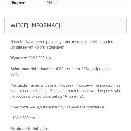
Długość
260 cm
WIĘCEJ INFORMACJI
Narzuta dwustronna, przytulny i piękny design, 40% bawełna.
Dominującym kolorem zielonym.
Wymiary
:
25
0 * 260 cm
.
Skład materiału:
bawełna 40%, poliester 20%, polipropylen
40%.
Poduszki nie są wliczone.
Poduszki i
poszewki na poduszki
są
zamawiane oddzielnie. Polecamy narzuty poduszki lub
poszewki
na poduszki
widać obok sekcji "Akcesoria".
Inne możliwe wymiary
narzuty, zamawiane oddzielnie:
- 180 * 260 cm
Producent:
Portugalia