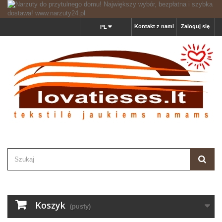
Kontakt z nami
Zaloguj się
PL
Koszyk
(pusty)