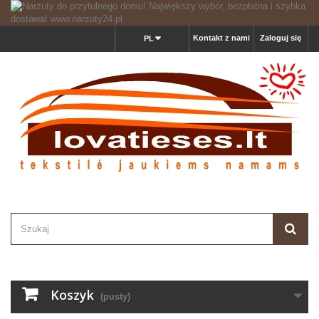
Kontakt z nami
Zaloguj się
PL
Koszyk
(pusty)