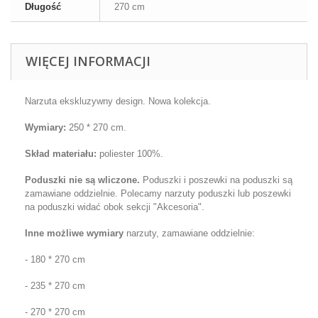
Długość
270 cm
WIĘCEJ INFORMACJI
Narzuta ekskluzywny design. Nowa kolekcja.
Wymiary
:
25
0 * 270 cm
.
Skład materiału:
poliester 100%.
Poduszki nie są wliczone.
Poduszki i
poszewki na poduszki
są
zamawiane oddzielnie. Polecamy narzuty poduszki lub
poszewki
na poduszki
widać obok sekcji "Akcesoria".
Inne możliwe wymiary
narzuty, zamawiane oddzielnie:
- 180 * 270 cm
- 235 * 270 cm
- 270 * 270 cm