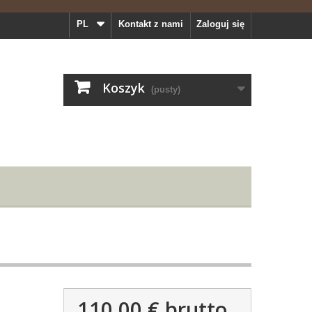
PL
Kontakt z nami
Zaloguj się
Koszyk
(pusty)
110,00 €
brutto