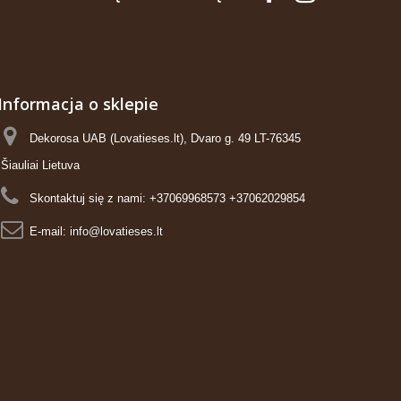
Informacja o sklepie
Dekorosa UAB (Lovatieses.lt), Dvaro g. 49 LT-76345
Šiauliai Lietuva
Skontaktuj się z nami:
+37069968573 +37062029854
E-mail:
info@lovatieses.lt