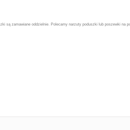
szki
są zamawiane oddzielnie. Polecamy narzuty poduszki lub
poszewki na p