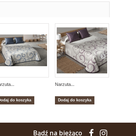
rzuta...
Narzuta...
Narzuta...
odaj do koszyka
Dodaj do koszyka
Dodaj do
Bądź na bieżąco