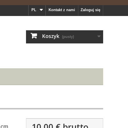
PL
Kontakt z nami
Zaloguj się
Koszyk
(pusty)
10,00 €
brutto
 cm