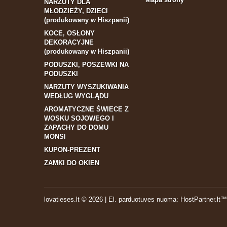
NARZUTY DLA
MŁODZIEŻY, DZIECI
(produkowany w Hiszpanii)
KOCE, OSŁONY
DEKORACYJNE
(produkowany w Hiszpanii)
PODUSZKI, POSZEWKI NA
PODUSZKI
NARZUTY WYSZUKIWANIA
WEDŁUG WYGLĄDU
AROMATYCZNE ŚWIECE Z
WOSKU SOJOWEGO I
ZAPACHY DO DOMU
MONSI
KUPON-PREZENT
ZAMKI DO OKIEN
lovatieses.lt ©
2026
|
El. parduotuves nuoma
:
HostPartner.lt™