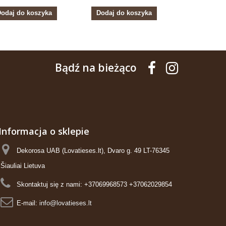
odaj do koszyka
Dodaj do koszyka
Dodaj do
Bądź na bieżąco
Informacja o sklepie
Dekorosa UAB (Lovatieses.lt), Dvaro g. 49 LT-76345
Šiauliai Lietuva
Skontaktuj się z nami:
+37069968573 +37062029854
E-mail:
info@lovatieses.lt