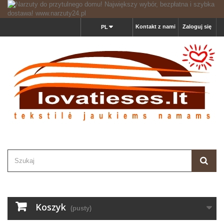
Kontakt z nami
Zaloguj się
PL
Koszyk
(pusty)