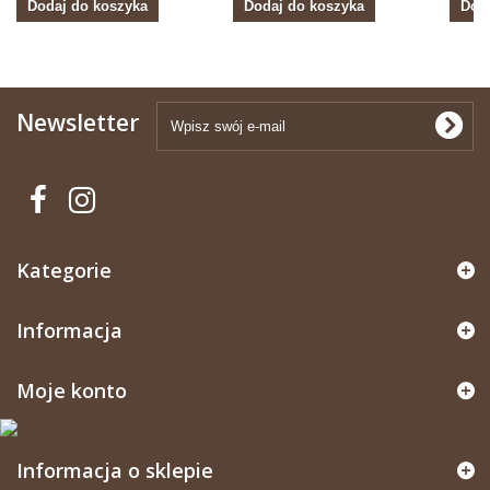
Dodaj do koszyka
Dodaj do koszyka
Dod
Newsletter
Kategorie
Informacja
Moje konto
Informacja o sklepie