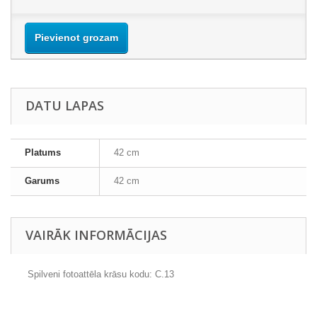
Pievienot grozam
DATU LAPAS
Platums
42 cm
Garums
42 cm
VAIRĀK INFORMĀCIJAS
Spilveni fotoattēla krāsu kodu:
C.13