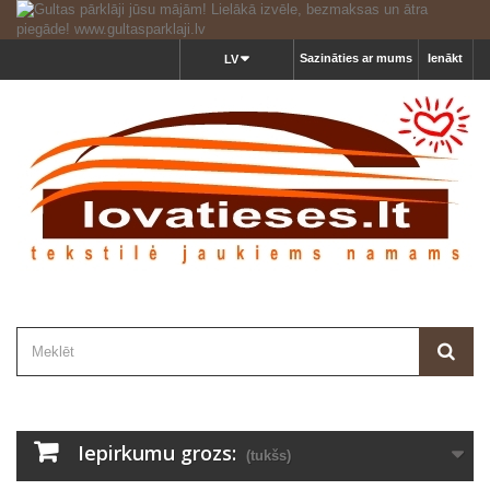
Sazināties ar mums
Ienākt
LV
Iepirkumu grozs:
(tukšs)