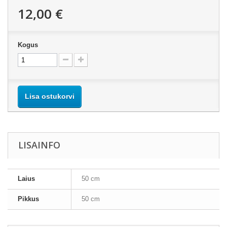
12,00 €
Kogus
Lisa ostukorvi
LISAINFO
Laius
50 cm
Pikkus
50 cm