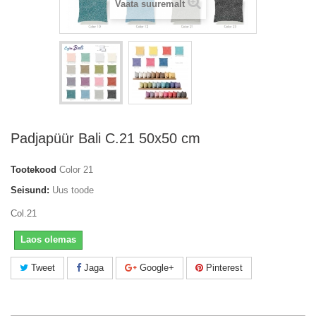
Vaata suuremalt
Padjapüür Bali C.21 50x50 cm
Tootekood
Color 21
Seisund:
Uus toode
Col.21
Laos olemas
Tweet
Jaga
Google+
Pinterest