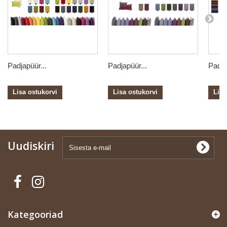
Padjapüür...
Padjapüür...
Padja
Lisa ostukorvi
Lisa ostukorvi
Lisa
Uudiskiri
Kategooriad