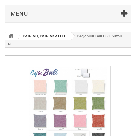
MENU
PADJAD, PADJAKATTED
Padjapüür Bali C.21 50x50
cm