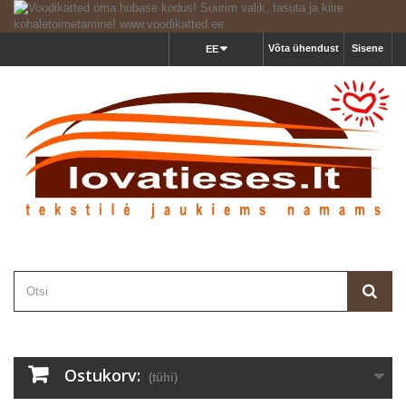
Võta ühendust
Sisene
EE
Ostukorv:
(tühi)