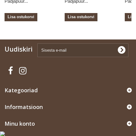
Padjapüür...
Padjapüür...
Padja
Lisa ostukorvi
Lisa ostukorvi
Lisa
Uudiskiri
Kategooriad
Informatsioon
Minu konto