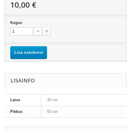
10,00 €
Kogus
Lisa ostukorvi
LISAINFO
Laius
30 cm
Pikkus
50 cm