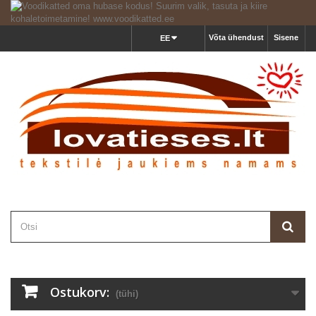
Võta ühendust
Sisene
EE
Ostukorv:
(tühi)