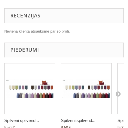
RECENZIJAS
Neviena klienta atsauksme par šo brīdi.
PIEDERUMI
Spilveni spilvend...
Spilveni spilvend...
Spilve
8,50 €
8,50 €
9,00 €