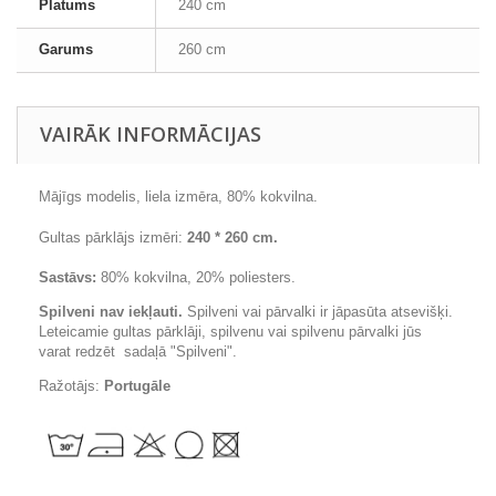
Platums
240 cm
Garums
260 cm
VAIRĀK INFORMĀCIJAS
Mājīgs modelis, liela izmēra, 80% kokvilna.
Gultas pārklājs izmēri:
240 * 260 cm.
Sastāvs:
80% kokvilna, 20% poliesters.
Spilveni nav iekļauti.
Spilveni vai pārvalki ir jāpasūta atsevišķi.
Leteicamie gultas pārklāji, spilvenu vai spilvenu pārvalki jūs
varat redzēt sadaļā "Spilveni".
Ražotājs:
Portugāle