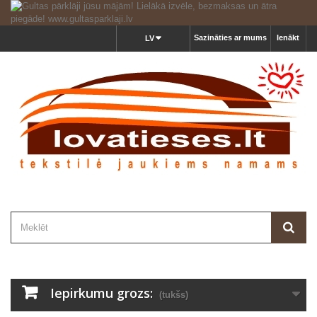
Sazināties ar mums
Ienākt
LV
Iepirkumu grozs:
(tukšs)