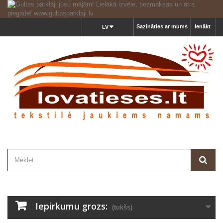
Sazināties ar mums
Ienākt
LV
Iepirkumu grozs:
(tukšs)