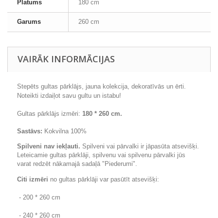
Platums
180 cm
Garums
260 cm
VAIRĀK INFORMĀCIJAS
Stepēts gultas pārklājs, jauna kolekcija, dekoratīvās un ērti.
Noteikti izdaiļot savu gultu un istabu!
Gultas pārklājs izmēri:
180 * 260 cm.
Sastāvs:
Kokvilna 100%
Spilveni nav iekļauti.
Spilveni vai pārvalki ir jāpasūta atsevišķi.
Leteicamie gultas pārklāji, spilvenu vai spilvenu pārvalki jūs
varat redzēt nākamajā sadaļā "Piederumi".
Citi izmēri
no gultas pārklāji var pasūtīt atsevišķi:
- 200 * 260 cm
- 240 * 260 cm