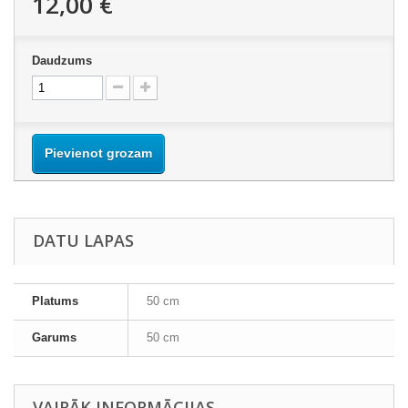
12,00 €
Daudzums
Pievienot grozam
DATU LAPAS
Platums
50 cm
Garums
50 cm
VAIRĀK INFORMĀCIJAS