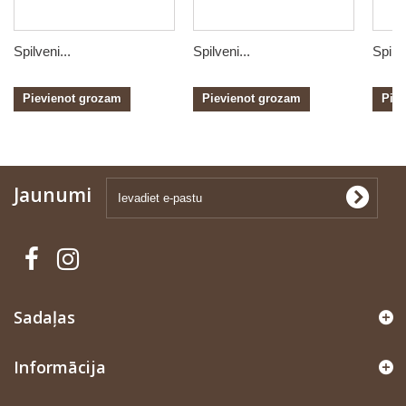
Spilveni...
Spilveni...
Spilve
Pievienot grozam
Pievienot grozam
Pie
Jaunumi
Sadaļas
Informācija