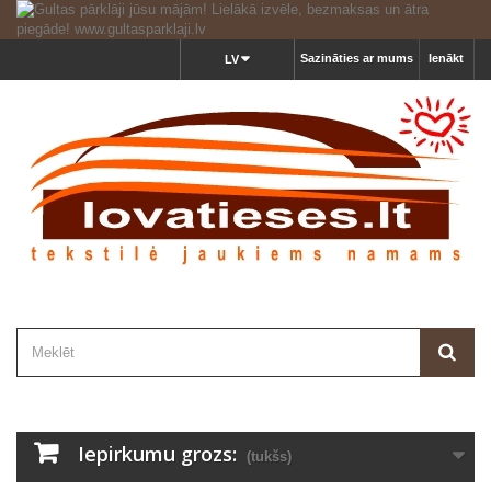
Sazināties ar mums
Ienākt
LV
Iepirkumu grozs:
(tukšs)