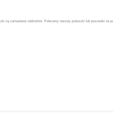
szki
są zamawiane oddzielnie. Polecamy narzuty poduszki lub
poszewki na p