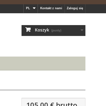
PL
Kontakt z nami
Zaloguj się
Koszyk
(pusty)
105,00 €
brutto