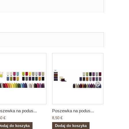
szewka na podus...
Poszewka na podus...
Poszewka 
50 €
8,50 €
8,50 €
odaj do koszyka
Dodaj do koszyka
Dodaj do