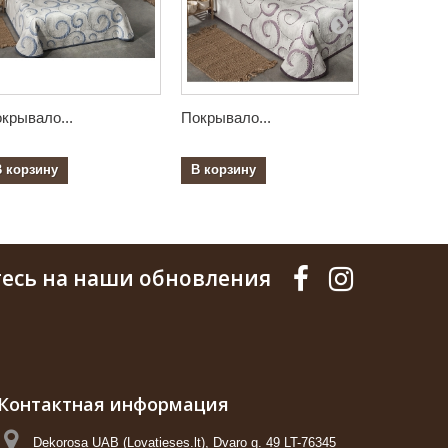
крывало...
Покрывало...
Покрывало
В корзину
В корзину
В корзин
есь на наши обновления
Контактная информация
Dekorosa UAB (Lovatieses.lt), Dvaro g. 49 LT-76345