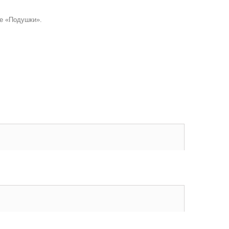
е «
Подушки».