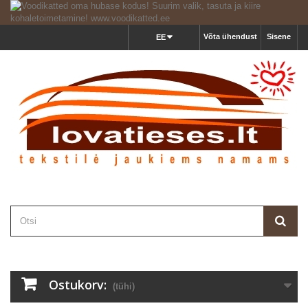
Võta ühendust
Sisene
EE
Ostukorv:
(tühi)