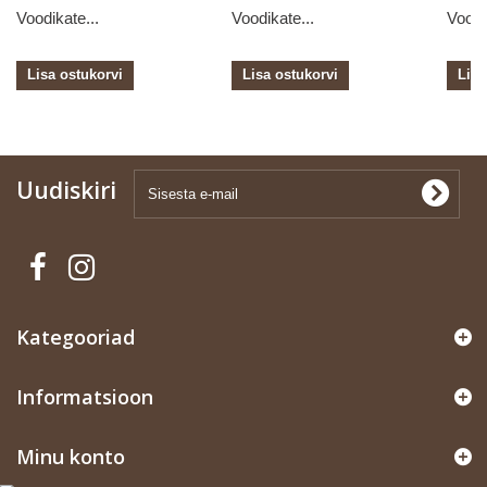
Voodikate...
Voodikate...
Voodi
Lisa ostukorvi
Lisa ostukorvi
Lisa
Uudiskiri
Kategooriad
Informatsioon
Minu konto