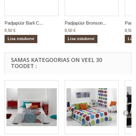
Padjapüür Barli C...
Padjapüür Bronson...
Padja
8,50 €
8,50 €
8,50 €
Lisa ostukorvi
Lisa ostukorvi
Lisa
SAMAS KATEGOORIAS ON VEEL 30
TOODET :