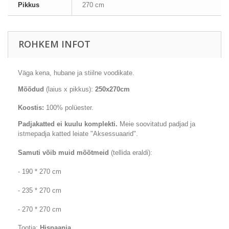
Pikkus
270 cm
ROHKEM INFOT
Väga
kena
, hubane
ja stiilne
voodikate
.
Mõõdud
(laius x pikkus):
250x270cm
Koostis:
100
% polüester
.
Padjakatted
ei kuulu komplekti.
Meie soovitatud padjad ja
istmepadja katted leiate "Aksessuaarid".
Samuti võib muid mõõtmeid
(tellida eraldi):
- 190 * 270 cm
- 235 * 270 cm
- 270 * 270 cm
Tootja:
Hispaania