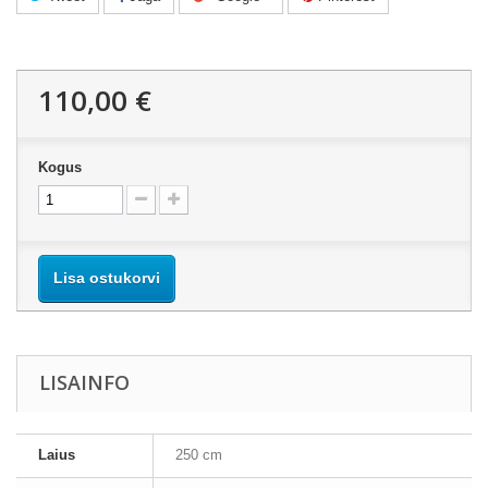
110,00 €
Kogus
Lisa ostukorvi
LISAINFO
Laius
250 cm