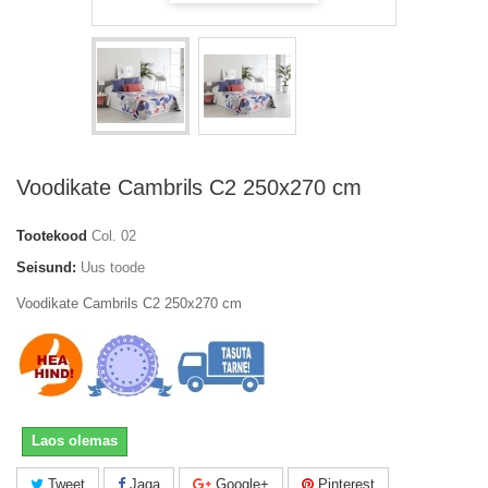
Voodikate Cambrils C2 250x270 cm
Tootekood
Col. 02
Seisund:
Uus toode
Voodikate Cambrils C2 250x270 cm
Laos olemas
Tweet
Jaga
Google+
Pinterest